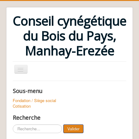
Conseil cynégétique
du Bois du Pays,
Manhay-Erezée
Accueil
Contacts utiles
Sous-menu
Communications
Communications générales
Fondation / Siège social
Présentation
Cotisation
Collège des Administrateurs
Règlement d'ordre intérieur
Recherche
Statuts
Le conseil cynégétique
Valider
Fondation / Siège social
Cotisation