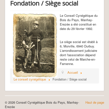
Fondation / Siège social
Plan de tir 24-25
Plan de tir DNF 24-25
Dates de battues 2024-25
Le Conseil Cynégétique du
Quotas attribués 24-25
Bois du Pays, Manhay-
Secteur 1 (24-25)
Erezée a été constitué en
Secteur 2 (24-25)
date du 29 février 1992.
Secteur 3 (24-25)
Tirs 2024-25
Tirs boisés 24-25
Le siège social est établi à
Tirs non boisés 24-25
6, Morville, 6940 Durbuy.
Cervidés accidentés 24-25
L'arrondissement judiciaire
Plan de tir 25-26
dont l'association dépend
Plan de tir DNF 25-26
reste celui de Marche-en-
Dates de battues 2025-26
Famenne.
Quotas attribués 25-26
Secteur 1 (25-26)
Accueil
Secteur 2 (25-26)
Secteur 3 (25-26)
Le conseil cynégétique
Fondation / Siège social
Tirs 2025-26
Tirs boisés 25-26
Tirs non boisés 25-26
Cervidés accidentés 25-26
Cartes
© 2026 Conseil Cynégétique Bois du Pays, Manhay-
Haut de page
Sangliers
Erezée
Convention sangliers 25-26