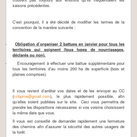
Tirs totaux sangliers 25-26
saisons précédentes.
Tirs totaux sangliers 24-25
C’est pourquoi, il a été décidé de modifier les termes de la
convention de la manière suivante :
-
Obligation d’organiser 2 battues en janvier pour tous les
territoires qui soignent (tous types de nourrissages,
déclarés ou non).
-
Encouragement à effectuer une battue supplémentaire pour
tous les territoires d’au moins 200 ha de superficie (bois et
plaines comprises).
Il vous revient d’arrêter vos dates et de les envoyer au CC
(
ccbpme@gmail.com
), le plus rapidement possible, afin
qu’elles soient publiées sur le site.
Ceci vous permettra de
prendre les dispositions nécessaires si vos voisins choisissent
la même date que vous.
Il vous est conseillé de demander rapidement une fermeture
des chemins afin d’assurer la sécurité des autres usagers de
la forêt.