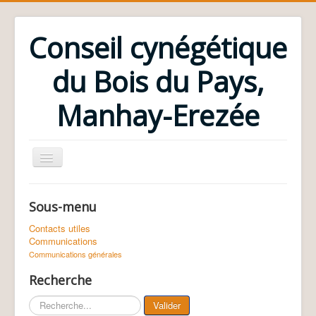
Conseil cynégétique
du Bois du Pays,
Manhay-Erezée
Accueil
Contacts utiles
Sous-menu
Communications
Communications générales
Contacts utiles
Présentation
Communications
Collège des Administrateurs
Communications générales
Règlement d'ordre intérieur
Statuts
Recherche
Le conseil cynégétique
Fondation / Siège social
Valider
Cotisation