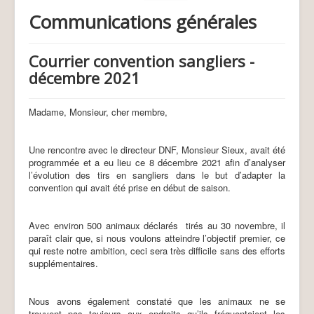
Plan de tir 24-25
Communications générales
Plan de tir DNF 24-25
Dates de battues 2024-25
Quotas attribués 24-25
Courrier convention sangliers -
Secteur 1 (24-25)
Secteur 2 (24-25)
décembre 2021
Secteur 3 (24-25)
Tirs 2024-25
Tirs boisés 24-25
Madame, Monsieur, cher membre,
Tirs non boisés 24-25
Cervidés accidentés 24-25
Plan de tir 25-26
Une rencontre avec le directeur DNF, Monsieur Sieux, avait été
Plan de tir DNF 25-26
programmée et a eu lieu ce 8 décembre 2021 afin d’analyser
Dates de battues 2025-26
l’évolution des tirs en sangliers dans le but d’adapter la
Quotas attribués 25-26
convention qui avait été prise en début de saison.
Secteur 1 (25-26)
Secteur 2 (25-26)
Secteur 3 (25-26)
Avec environ 500 animaux déclarés
tirés au 30 novembre, il
Tirs 2025-26
paraît clair que, si nous voulons atteindre l’objectif premier, ce
Tirs boisés 25-26
qui reste notre ambition, ceci sera très difficile sans des efforts
Tirs non boisés 25-26
supplémentaires.
Cervidés accidentés 25-26
Cartes
Sangliers
Nous avons également constaté que les animaux ne se
Convention sangliers 25-26
trouvent pas toujours aux endroits qu’ils fréquentaient les